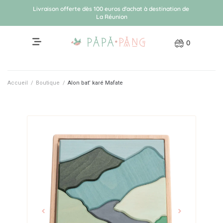
Livraison
offerte
dès
100
euros
d'achat
à
destination
de
La
Réunion
0
Accueil
/
Boutique
/
Alon bat’ karé Mafate