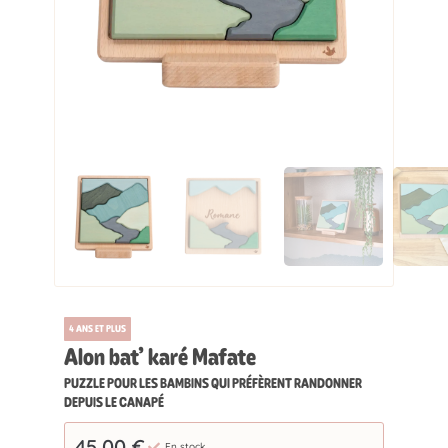
4 ANS ET PLUS
Alon bat’ karé Mafate
PUZZLE POUR LES BAMBINS QUI PRÉFÈRENT RANDONNER
DEPUIS LE CANAPÉ
45,00
€
En stock